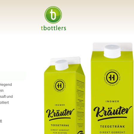
wiegend
ein
saft und
lliert
ee